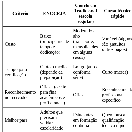
Conclusão
Tradicional
Curso técnico
Critério
ENCCEJA
(escola
rápido
regular)
Moderado a
Baixo
alto
Variável (alguns
(principalmente
(transporte,
Custo
são gratuitos,
tempo e
mensalidades
outros pagos)
dedicação)
em alguns
casos)
Curto a médio
Longo (anos
Tempo para
(depende da
conforme
Curto (meses)
certificação
preparação)
série)
Oficial (aceito
Reconheciment
Reconhecimento
para fins
Oficial
profissional
no mercado
acadêmicos e
específico
profissionais)
Adultos que
Estudantes
Quem busca
precisam
Melhor para
em formação
qualificação
validar
contínua
técnica rápida
escolaridade